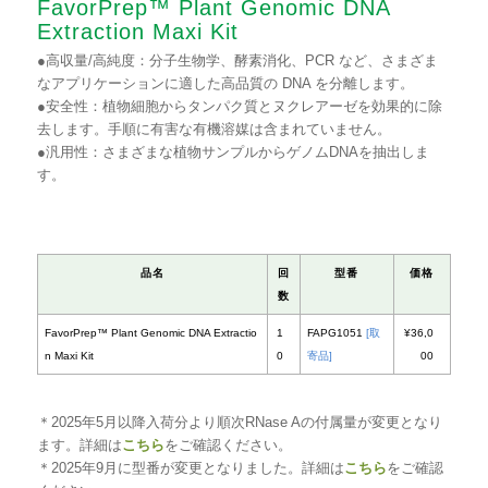
FavorPrep™ Plant Genomic DNA
Extraction Maxi Kit
●高収量/高純度：分子生物学、酵素消化、PCR など、さまざま
なアプリケーションに適した高品質の DNA を分離します。
●安全性：植物細胞からタンパク質とヌクレアーゼを効果的に除
去します。手順に有害な有機溶媒は含まれていません。
●汎用性：さまざまな植物サンプルからゲノムDNAを抽出しま
す。
＊2025年5月以降入荷分より順次RNase Aの付属量が変更となり
ます。詳細は
こちら
をご確認ください。
＊2025年9月に型番が変更となりました。詳細は
こちら
をご確認