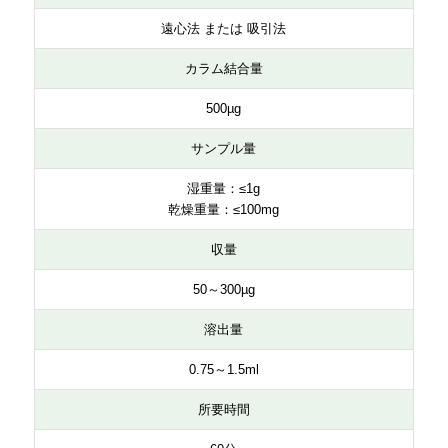
遠心法 または 吸引法
カラム結合量
500µg
サンプル量
湿重量：≤1g
乾燥重量：≤100mg
収量
50～300µg
溶出量
0.75～1.5ml
所要時間