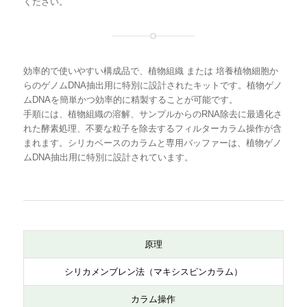
ください。
品名
回
型番
数
効率的で使いやすい構成品で、植物組織 または 培養植物細胞か
FavorPrep™ Plant Genomic DNA Extractio
1
FAPG1051
らのゲノムDNA抽出用に特別に設計されたキットです。植物ゲノ
n Maxi Kit
0
寄品]
ムDNAを簡単かつ効率的に精製することが可能です。
手順には、植物組織の溶解、サンプルからのRNA除去に最適化さ
れた酵素処理、不要な粒子を除去するフィルターカラム操作が含
まれます。シリカベースのカラムと専用バッファーは、植物ゲノ
ムDNA抽出用に特別に設計されています。
原理
シリカメンブレン法（マキシスピンカラム）
カラム操作