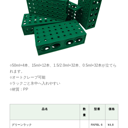
○50ml×4本、15ml×12本、1.5/2.0ml×32本、0.5ml×32本が立てら
れます。
○オートクレーブ可能
○ラックごと氷中へ入れやすい
○材質：PP