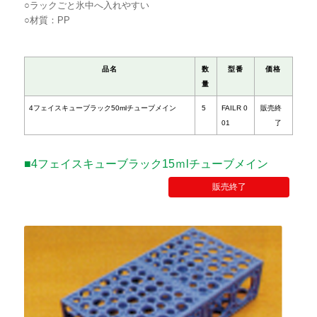
○ラックごと氷中へ入れやすい
00
○材質：PP
■4フェイスキューブラック15ｍlチューブメイン
販売終了