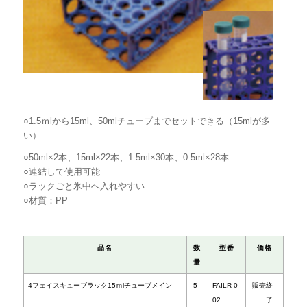
○1.5ｍlから15ml、50mlチューブまでセットできる（15mlが多
い）
○50ml×2本、15ml×22本、1.5ml×30本、0.5ml×28本
○連結して使用可能
○ラックごと氷中へ入れやすい
○材質：PP
品名
数
型