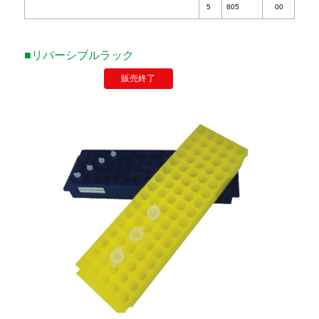
■リバーシブルラック
販売終了
品名
数
量
グリーンラック
FAP
5
805