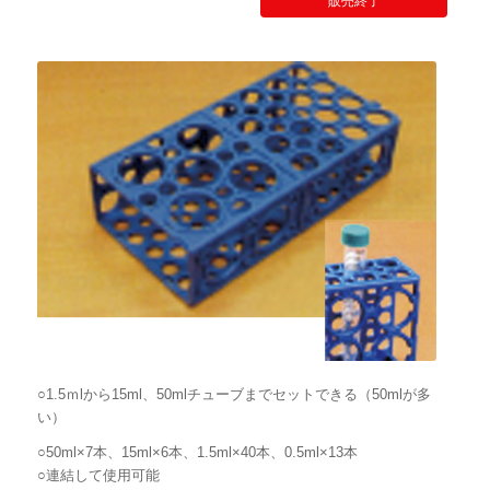
販売終了
品名
数
量
リバーシブルラック青色
FA
○1.5ｍlから15ml、50mlチューブまでセットできる（50mlが多
00
い）
5
○50ml×7本、15ml×6本、1.5ml×40本、0.5ml×13本
○連結して使用可能
リバーシブルラック黄色
5
FA