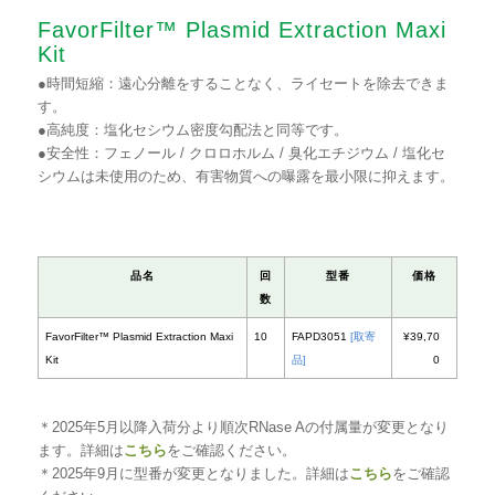
FavorFilter™ Plasmid Extraction Maxi
Kit
●時間短縮：遠心分離をすることなく、ライセートを除去できま
す。
●高純度：塩化セシウム密度勾配法と同等です。
●安全性：フェノール / クロロホルム / 臭化エチジウム / 塩化セ
シウムは未使用のため、有害物質への曝露を最小限に抑えます。
＊2025年5月以降入荷分より順次RNase Aの付属量が変更となり
ます。詳細は
こちら
をご確認ください。
＊2025年9月に型番が変更となりました。詳細は
こちら
をご確認