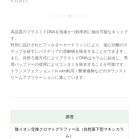
ください。
品名
回
型番
数
高品質のプラスミドDNAを迅速かつ効率的に抽出可能なキットで
FavorFilter™ Plasmid Extraction Maxi
10
FAPD3051
[取
す。
Kit
品]
特別に設計されたフィルターカートリッジにより、遠心分離のス
テップを経ずにバクテリアの溶解物を除去することができます。
また、自然ろ過方式によりプラスミドDNAはカラムに結合し、専
用バッファーの使用によりコンタミを除去することが可能です。
トランスフェクション / in vitro転写 / 酵素修飾などのダウンスト
リームアプリケーションに適しています。
原理
陰イオン交換クロマトグラフィー法（自然落下型マキシカラ
ム）