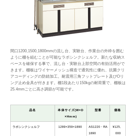
間口1200,1500,1800mmの流し台、実験台、作業台の外枠を囲む
ように棚を組むことが可能なラボシンクシェルフ。新たな収納ス
ペースを確保する事で、流し台・実験台上部空間の有効活用がで
きます。棚板はワイヤーメッシュ構造で通気性に優れ、抗菌クリ
アコーディングの防錆加工。耐震用三角フットプレート及びOリ
ング止め金具が付きます。棚1段あたり150kgの耐荷重で、棚板は
25.4mmごとに高さ調節が可能です。