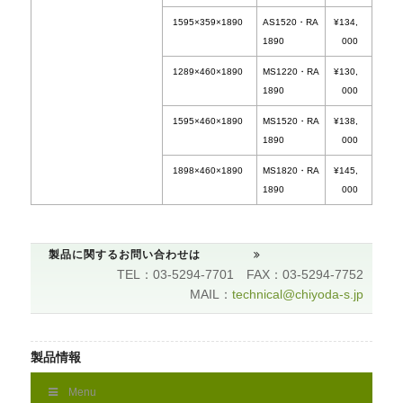
品名
本体サイズ(W×D
型番
×Hmm)
ラボシンクシェルフ
1289×359×1890
AS1220
製品に関するお問い合わせは
1890
TEL：03-5294-7701 FAX：03-5294-7752
MAIL：
technical@chiyoda-s.jp
1595×359×1890
AS1520
1890
製品情報
1289×460×1890
MS1220
1890
Menu