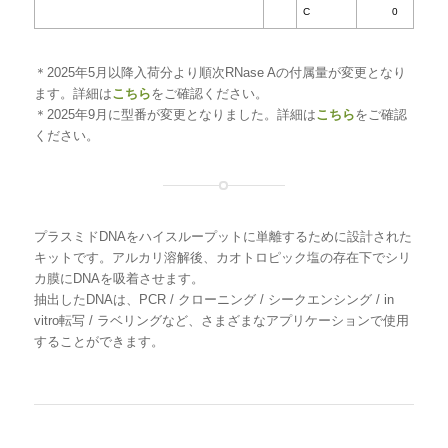
品名
回
型
＊2025年5月以降入荷分より順次RNase Aの付属量が変更となり
ます。詳細は
こちら
をご確認ください。
数
＊2025年9月に型番が変更となりました。詳細は
こちら
をご確認
ください。
FavorPrep™ Plasmid Extraction 96-Well Kit
[取
1
FSPD1
寄品]
A
2
FSPD1
プラスミドDNAをハイスループットに単離するために設計された
B
キットです。アルカリ溶解後、カオトロピック塩の存在下でシリ
カ膜にDNAを吸着させます。
4
FSPD1
抽出したDNAは、PCR / クローニング / シークエンシング / in
C
vitro転写 / ラベリングなど、さまざまなアプリケーションで使用
することができます。