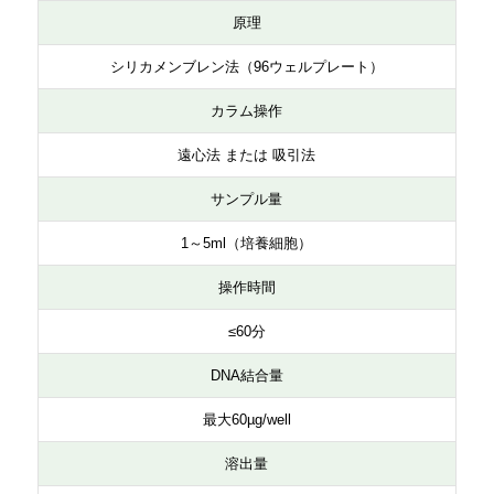
原理
シリカメンブレン法（96ウェルプレート）
カラム操作
遠心法 または 吸引法
サンプル量
1～5ml（培養細胞）
操作時間
≤60分
DNA結合量
最大60µg/well
溶出量