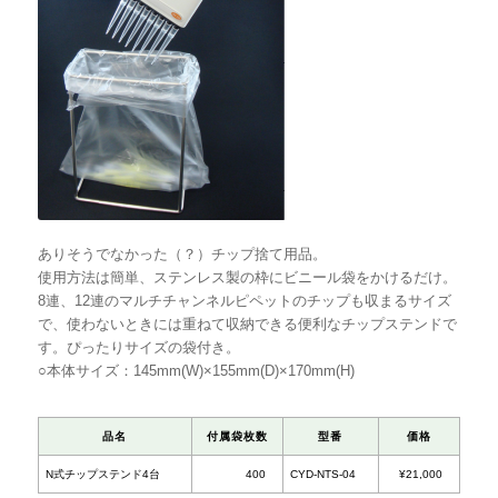
ありそうでなかった（？）チップ捨て用品。
使用方法は簡単、ステンレス製の枠にビニール袋をかけるだけ。
8連、12連のマルチチャンネルピペットのチップも収まるサイズ
で、使わないときには重ねて収納できる便利なチップステンドで
す。ぴったりサイズの袋付き。
○本体サイズ：145mm(W)×155mm(D)×170mm(H)