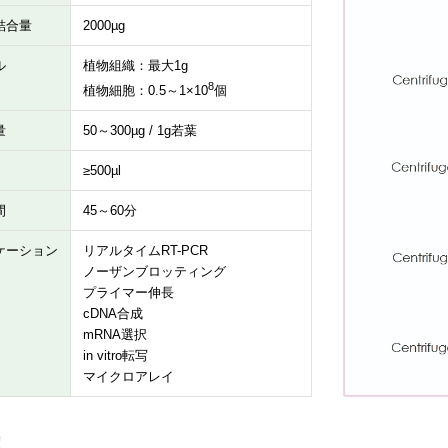
結合量
2000µg
ル
植物組織：最大1g
8
植物細胞：0.5～1×10
個
量
50～300µg / 1g若葉
≥500µl
間
45～60分
ケーション
リアルタイムRT-PCR
ノーザンブロッティング
プライマー伸長
cDNA合成
mRNA選択
in vitro転写
マイクロアレイ
度