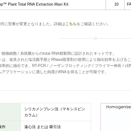
p™ Plant Total RNA Extraction Maxi Kit
10
F
年9月に型番が変更となりました。詳細は
こちら
をご確認ください。
/ 植物細胞 / 糸状菌からのtotal RNA精製用に設計されたキットです。
トは、改良された塩沈殿手順とRNase阻害剤の使用により抽出効率を上げる
率的に抽出でき、RT-PCR / ノーザンブロッティング / プライマー伸長 / 
ムアプリケーションに適した純度のRNAを得ることが可能です。
シリカメンブレン法（マキシスピン
カラム）
操作
遠心法 または 吸引法