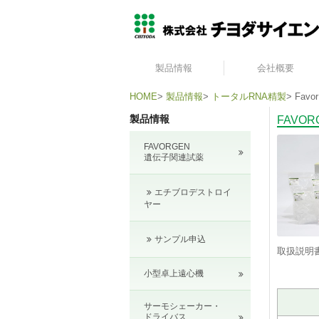
製品情報
会社概要
HOME
>
製品情報
>
トータルRNA精製
>
Favor
製品情報
FAVO
FAVORGEN
遺伝子関連試薬
エチブロデストロイ
ヤー
サンプル申込
取扱説明
小型卓上遠心機
サーモシェーカー・
ドライバス