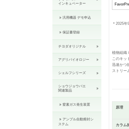
インキュベーター
FavorPre
汎用機器 デモ申込
＊2025
保証書登録
チヨダオリジナル
植物組織 
このキッ
アグリバイオロジー
迅速かつ効
ストリー
シェルフシリーズ
ショウジョウバエ
関連製品
窒素ガス発生装置
原理
アンプル自動熔封シ
ステム
カラム