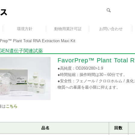
環境方針
動物用業許可証
お問い合わせ
Prep™ Plant Total RNA Extraction Maxi Kit
RGEN遺伝子関連試薬
FavorPrep™ Plant Total R
●高純度：OD260/280>1.9
●時間短縮：操作時間は30～60分です。
●安全性：フェノール / クロロホルム / 臭
物質への暴露を最小限に抑えます。
書は
こちら
品名
回数