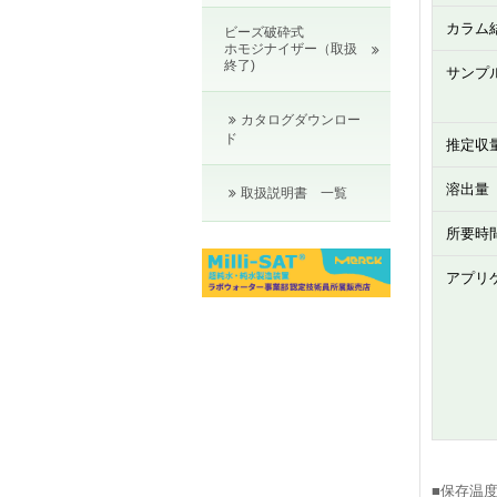
カラム
ビーズ破砕式
ホモジナイザー（取扱
終了)
サンプ
カタログダウンロー
ド
推定収
溶出量
取扱説明書 一覧
所要時
アプリ
■保存温