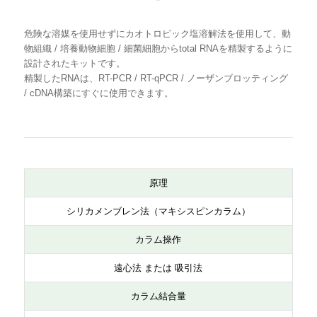
品名
回
型番
数
危険な溶媒を使用せずにカオトロピック塩溶解法を使用して、動
物組織 / 培養動物細胞 / 細菌細胞からtotal RNAを精製するように
設計されたキットです。
FavorPrep™ Tissue Total RNA Extraction
1
FATR1051
[
精製したRNAは、RT-PCR / RT-qPCR / ノーザンブロッティング
Maxi Kit
0
寄品]
/ cDNA構築にすぐに使用できます。
原理
シリカメンブレン法（マキシスピンカラム）
カラム操作
遠心法 または 吸引法
カラム結合量