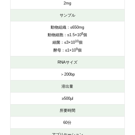
2mg
サンプル
動物組織：≤650mg
8
動物細胞：≤1.5×10
個
10
細菌：≤3×10
個
9
酵母：≤1×10
個
RNAサイズ
＞200bp
溶出量
≥500µl
所要時間
60分
アプリケーション