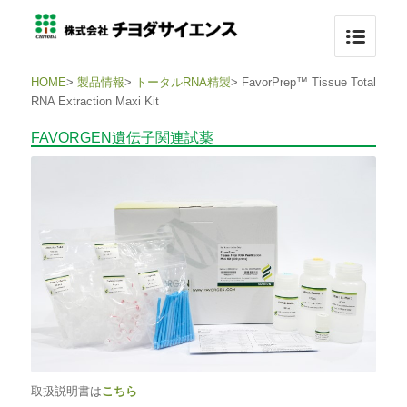
HOME
>
製品情報
>
トータルRNA精製
>
FavorPrep™ Tissue Total
RNA Extraction Maxi Kit
FAVORGEN遺伝子関連試薬
取扱説明書は
こちら