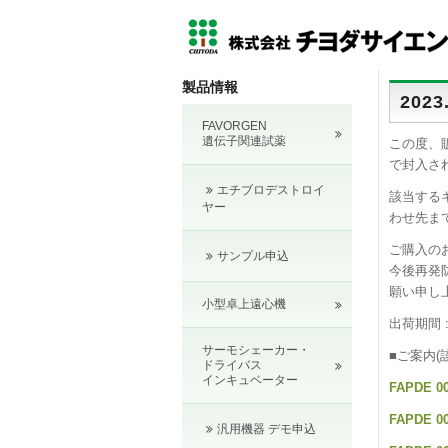
製品情報
202
FAVORGEN
遺伝子関連試薬
この度、販
で封入さ
エチブロデストロイ
該当する
ヤー
わせ先ま
ご購入の
サンプル申込
今後再発
願い申し
小型卓上遠心機
出荷期間 :
サーモシェーカー・
■ご案内(
ドライバス
インキュベーター
FAPDE 00
FAPDE 00
汎用機器 デモ申込