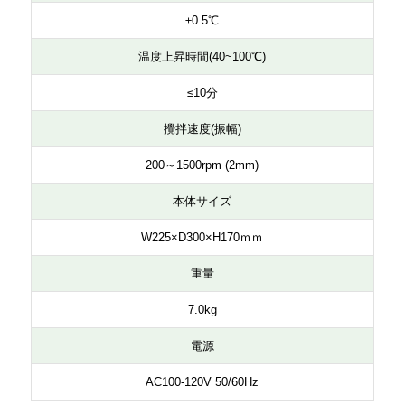
サーモシェーカー ※1ブロック付
MS-100
±0.5℃
温度上昇時間(40~100℃)
≤10分
攪拌速度(振幅)
200～1500rpm (2mm)
本体サイズ
W225×D300×H170ｍｍ
重量
7.0kg
電源
AC100-120V 50/60Hz