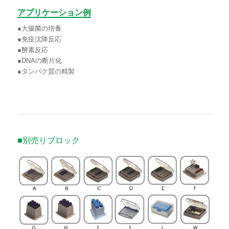
アプリケーション例
●大腸菌の培養
●免疫沈降反応
●酵素反応
●DNAの断片化
●タンパク質の精製
■別売りブロック