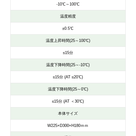
-10℃～100℃
品名
型
温度精度
ドライバスインキュベーター（冷却機能付） ※1ブロック
MK-
±0.5℃
付
0
温度上昇時間(25～100℃)
≤15分
温度下降時間(25～-10℃)
≤15分 (AT ≤20℃)
温度下降時間(25～0℃)
≤15分 (AT ＜30℃)
本体サイズ
W225×D300×H180ｍｍ