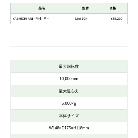
最大回転数
10,000rpm
最大遠心力
品名
型番
5,000×g
本体サイズ
YASHICHI ANI～弥七 兄～
Mini-10K
W148×D175×H118mm