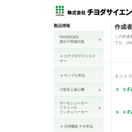
製品情報
作成者
この作成
FAVORGEN
遺伝子関連試薬
でも、
chi
エチブロデストロイ
ヤー
サンプル申込
エントリー
F
小型卓上遠心機
サーモシェーカー・
ドライバス
F
インキュベーター
汎用機器 デモ申込