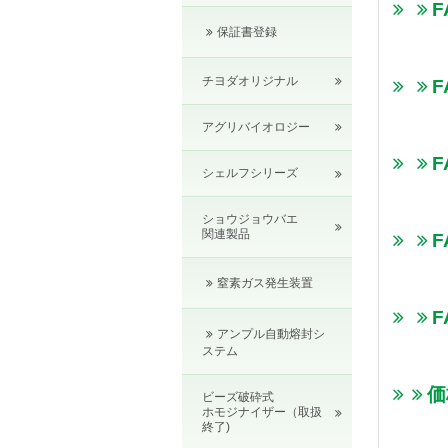
F
保証書登録
チヨダオリジナル
F
アグリバイオロジー
シェルフシリーズ
ショウジョウバエ
関連製品
F
窒素ガス発生装置
F
アンプル自動熔封シ
ステム
価
ビーズ破砕式
ホモジナイザー（取扱
終了)