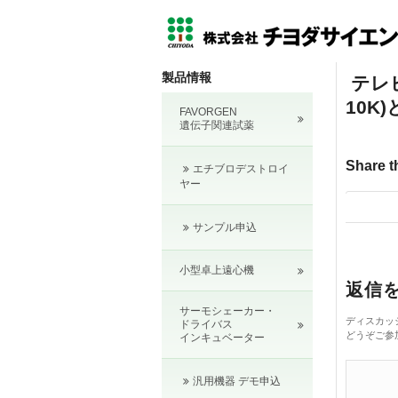
製品情報
テレ
10K
FAVORGEN
遺伝子関連試薬
Share t
エチブロデストロイ
ヤー
サンプル申込
小型卓上遠心機
返信
サーモシェーカー・
ディスカッ
ドライバス
どうぞご参
インキュベーター
汎用機器 デモ申込