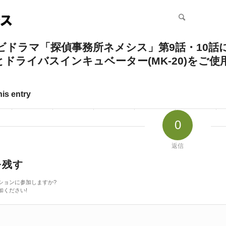
ビドラマ「探偵事務所ネメシス」第9話・10話にて
)とドライバスインキュベーター(MK-20)をご
his entry
0
返信
を残す
ションに参加しますか?
加ください!