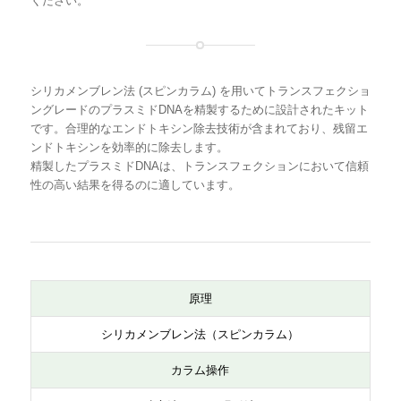
ください。
品名
回
型番
数
FavorPrep™ Endotoxin Free Plasmid Extra
1
FSPD3024
シリカメンブレン法 (スピンカラム) を用いてトランスフェクショ
ction Mini Kit
0
寄品]
ングレードのプラスミドDNAを精製するために設計されたキット
0
です。合理的なエンドトキシン除去技術が含まれており、残留エ
ンドトキシンを効率的に除去します。
精製したプラスミドDNAは、トランスフェクションにおいて信頼
性の高い結果を得るのに適しています。
原理
シリカメンブレン法（スピンカラム）
カラム操作