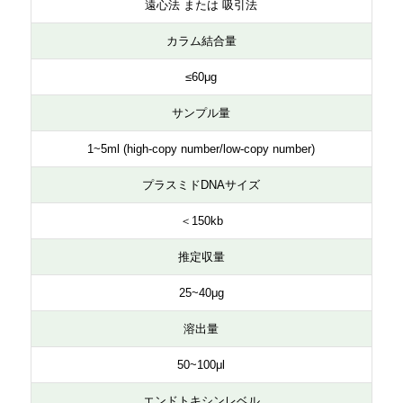
遠心法 または 吸引法
カラム結合量
≤60μg
サンプル量
1~5ml (high-copy number/low-copy number)
プラスミドDNAサイズ
＜150kb
推定収量
25~40μg
溶出量
50~100μl
エンドトキシンレベル