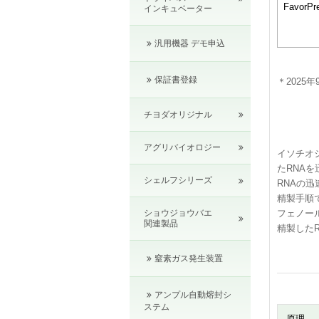
FavorPr
インキュベーター
汎用機器 デモ申込
保証書登録
＊2025
チヨダオリジナル
アグリバイオロジー
イソチオシ
たRNA
シェルフシリーズ
RNAの
精製手順
フェノー
ショウジョウバエ
関連製品
精製した
窒素ガス発生装置
アンプル自動熔封シ
ステム
原理