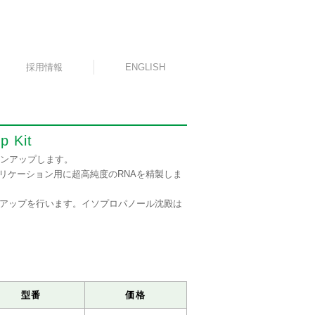
採用情報
ENGLISH
p Kit
ーンアップします。
リケーション用に超高純度のRNAを精製しま
ンアップを行います。イソプロパノール沈殿は
型番
価格