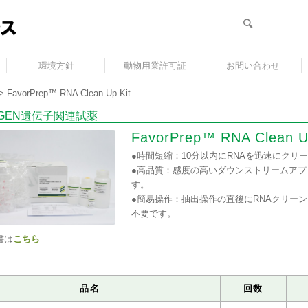
環境方針
動物用業許可証
お問い合わせ
>
FavorPrep™ RNA Clean Up Kit
RGEN遺伝子関連試薬
FavorPrep™ RNA Clean U
●時間短縮：10分以内にRNAを迅速にクリ
●高品質：感度の高いダウンストリームアプ
す。
●簡易操作：抽出操作の直後にRNAクリー
不要です。
書は
こちら
品名
回数