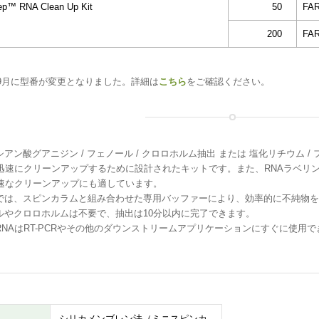
ep™ RNA Clean Up Kit
50
FA
200
FA
年9月に型番が変更となりました。詳細は
こちら
をご確認ください。
アン酸グアニジン / フェノール / クロロホルム抽出 または 塩化リチウム /
を迅速にクリーンアップするために設計されたキットです。また、RNAラベリング
迅速なクリーンアップにも適しています。
では、スピンカラムと組み合わせた専用バッファーにより、効率的に不純物を
ルやクロロホルムは不要で、抽出は10分以内に完了できます。
RNAはRT-PCRやその他のダウンストリームアプリケーションにすぐに使用で
シリカメンブレン法（ミニスピンカ