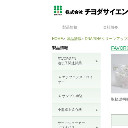
製品情報
会社概要
HOME
>
製品情報
>
DNA/RNAクリーンアップ
製品情報
FAVO
FAVORGEN
遺伝子関連試薬
エチブロデストロイ
ヤー
サンプル申込
取扱説明
小型卓上遠心機
サーモシェーカー・
ドライバス