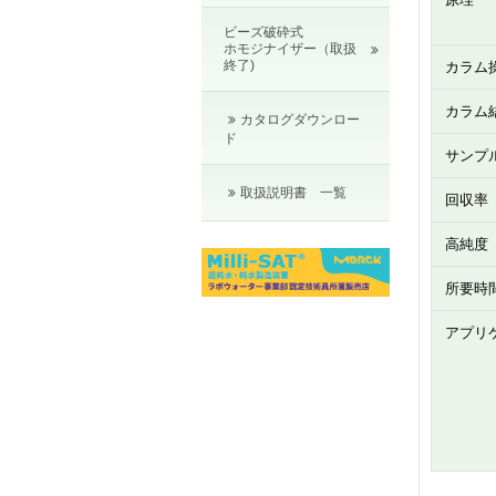
ビーズ破砕式
ホモジナイザー（取扱
終了)
カラム
カラム
カタログダウンロー
ド
サンプ
取扱説明書 一覧
回収率
高純度
所要時
アプリ