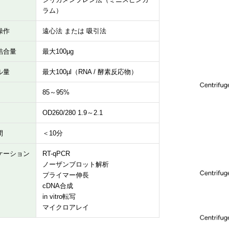
ラム）
操作
遠心法 または 吸引法
結合量
最大100µg
ル量
最大100µl（RNA / 酵素反応物）
85～95%
OD260/280 1.9～2.1
間
＜10分
ケーション
RT-qPCR
ノーザンブロット解析
プライマー伸長
cDNA合成
in vitro転写
マイクロアレイ