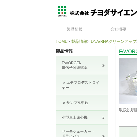
製品情報
会社概要
HOME
>
製品情報
>
DNA/RNAクリーンアップ
製品情報
FAVO
FAVORGEN
遺伝子関連試薬
エチブロデストロイ
ヤー
サンプル申込
取扱説明
小型卓上遠心機
サーモシェーカー・
ドライバス