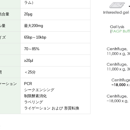
ラム）
結合量
20µg
ル量
最大200mg
イズ
65bp～10kbp
70～85%
≥20µl
間
＜25分
ケーション
PCR
シークエンシング
制限酵素消化
ラベリング
ライゲーション および 形質転換
度