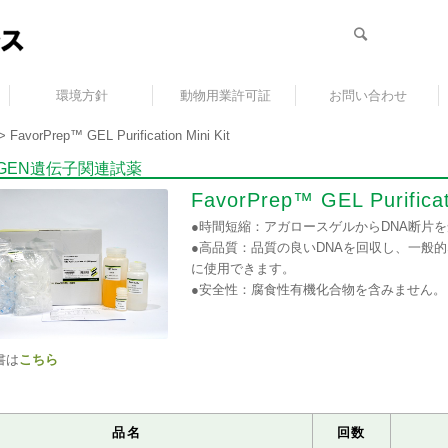
環境方針
動物用業許可証
お問い合わせ
>
FavorPrep™ GEL Purification Mini Kit
RGEN遺伝子関連試薬
FavorPrep™ GEL Purificati
●時間短縮：アガロースゲルからDNA断片
●高品質：品質の良いDNAを回収し、一般
に使用できます。
●安全性：腐食性有機化合物を含みません。
書は
こちら
品名
回数