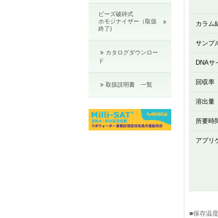
ビーズ破砕式
ホモジナイザー（取扱
カラム
終了)
サンプ
カタログダウンロー
ド
DNAサ
回収率
取扱説明書 一覧
溶出量
所要時
アプリ
■保存温