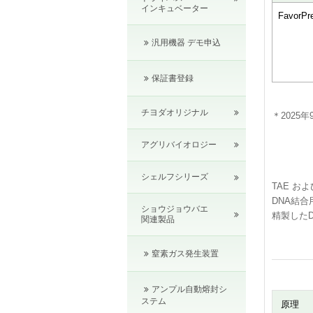
インキュベーター
FavorPre
汎用機器 デモ申込
保証書登録
チヨダオリジナル
＊2025
アグリバイオロジー
シェルフシリーズ
TAE お
DNA結
ショウジョウバエ
精製したD
関連製品
窒素ガス発生装置
アンプル自動熔封シ
ステム
原理