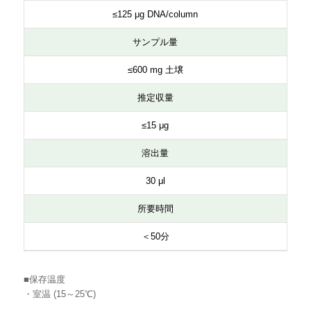
≤125 μg DNA/column
サンプル量
≤600 mg 土壌
推定収量
≤15 μg
溶出量
30 μl
所要時間
＜50分
■保存温度
・室温 (15～25℃)