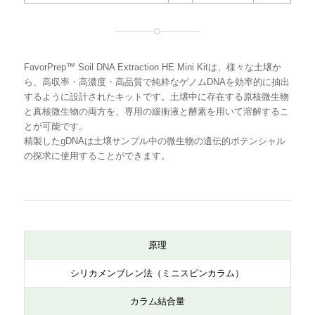
FavorPrep™ Soil DNA Extraction HE Mini Kitは、様々な土壌か
品名
回
型番
ら、高収率・高濃度・高品質で純粋なゲノムDNAを効率的に抽出
数
するように設計されたキットです。土壌中に存在する原核微生物
と真核微生物の両方を、専用の緩衝液と酵素を用いて溶解するこ
とが可能です。
FavorPrep™ Soil DNA Extraction HE Mini
50
FASO1033
精製したgDNAは土壌サンプル中の微生物の遺伝的ポテンシャル
Kit
寄品]
の探求に使用することができます。
1+1開催中！【2026年12月18日 弊社受注
10
FASO1034
分まで】
0
寄品]
原理
シリカメンブレン法（ミニスピンカラム）
カラム結合量