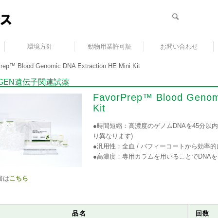
環境方針
動物用業許可証
お問い合わせ
rep™ Blood Genomic DNA Extraction HE Mini Kit
RGEN遺伝子関連試薬
FavorPrep™ Blood Genomi
Kit
●時間短縮：高濃度のゲノムDNAを45分以
り異なります)
●汎用性：全血 / バフィーコートから効率
●高濃度：専用カラムを用いることでDNA
書は
こちら
品名
回数