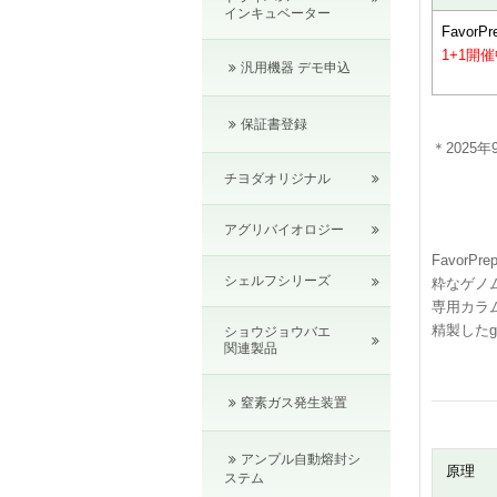
インキュベーター
FavorPr
1+1開
汎用機器 デモ申込
保証書登録
＊2025
チヨダオリジナル
アグリバイオロジー
FavorP
シェルフシリーズ
粋なゲノ
専用カラ
精製したg
ショウジョウバエ
関連製品
窒素ガス発生装置
アンプル自動熔封シ
原理
ステム