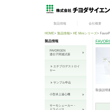
製品情報
会社概要
HOME
>
製品情報
>
HE Miniシリーズ
>
FavorP
製品情報
FAVO
FAVORGEN
遺伝子関連試薬
エチブロデストロイ
ヤー
サンプル申込
取扱説明
小型卓上遠心機
サーモシェーカー・
ドライバス