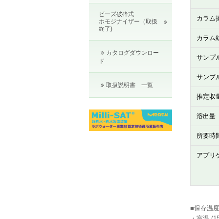
ビーズ破砕式
カラム
ホモジナイザー（取扱
終了)
カラム
カタログダウンロー
サンプ
ド
サンプ
取扱説明書 一覧
推定収
溶出量
所要時
アプリ
■保存温
・室温 (1