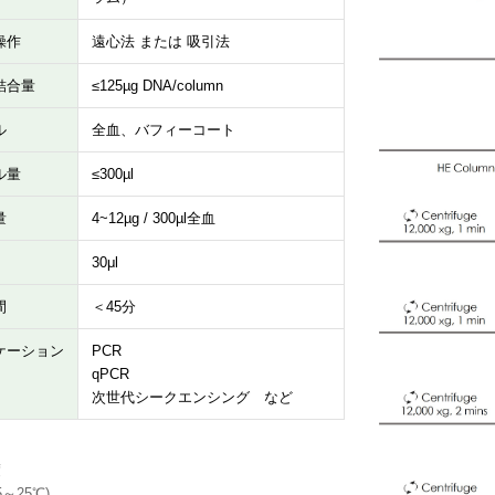
操作
遠心法 または 吸引法
結合量
≤125µg DNA/column
ル
全血、バフィーコート
ル量
≤300µl
量
4~12µg / 300µl全血
30μl
間
＜45分
ケーション
PCR
qPCR
次世代シークエンシング など
度
5～25℃)