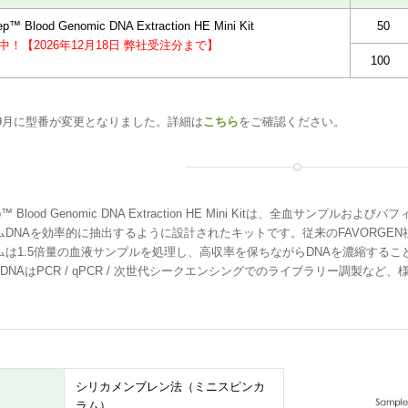
ep™ Blood Genomic DNA Extraction HE Mini Kit
50
催中！【2026年12月18日 弊社受注分まで】
100
年9月に型番が変更となりました。詳細は
こちら
をご確認ください。
rep™ Blood Genomic DNA Extraction HE Mini Kitは、全血
ムDNAを効率的に抽出するように設計されたキットです。従来のFAVORGE
ムは1.5倍量の血液サンプルを処理し、高収率を保ちながらDNAを濃縮するこ
DNAはPCR / qPCR / 次世代シークエンシングでのライブラリー調製な
シリカメンブレン法（ミニスピンカ
ラム）