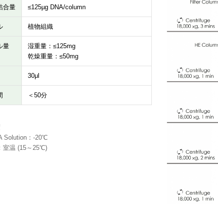
結合量
≤125µg DNA/column
ル
植物組織
ル量
湿重量：≤125mg
乾燥重量：≤50mg
30μl
間
＜50分
度
 Solution：-20℃
温 (15～25℃)