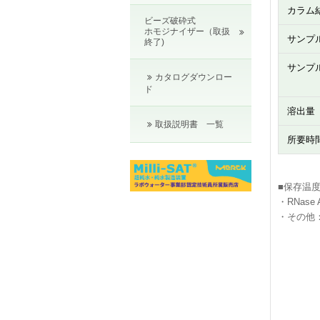
カラム
ビーズ破砕式
ホモジナイザー（取扱
サンプ
終了)
サンプ
カタログダウンロー
ド
溶出量
取扱説明書 一覧
所要時
■保存温
・RNase A
・その他：室