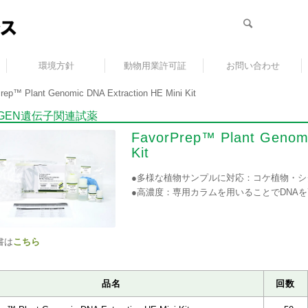
環境方針
動物用業許可証
お問い合わせ
rep™ Plant Genomic DNA Extraction HE Mini Kit
RGEN遺伝子関連試薬
FavorPrep™ Plant Genomi
Kit
●多様な植物サンプルに対応：コケ植物・シ
●高濃度：専用カラムを用いることでDNA
書は
こちら
品名
回数