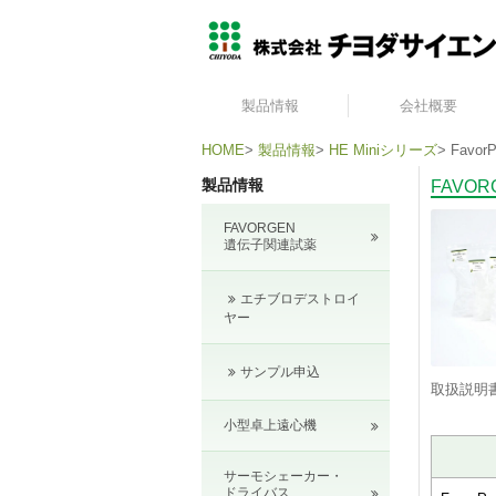
製品情報
会社概要
HOME
>
製品情報
>
HE Miniシリーズ
>
FavorP
製品情報
FAVO
FAVORGEN
遺伝子関連試薬
エチブロデストロイ
ヤー
サンプル申込
取扱説明
小型卓上遠心機
サーモシェーカー・
ドライバス