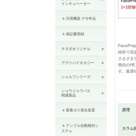
FavorPr
インキュベーター
1+1開
汎用機器 デモ申込
保証書登録
FavorP
チヨダオリジナル
純粋で高
さまざま
アグリバイオロジー
独自のH
す。最適
シェルフシリーズ
ショウジョウバエ
関連製品
原理
窒素ガス発生装置
アンプル自動熔封シ
カラム
ステム