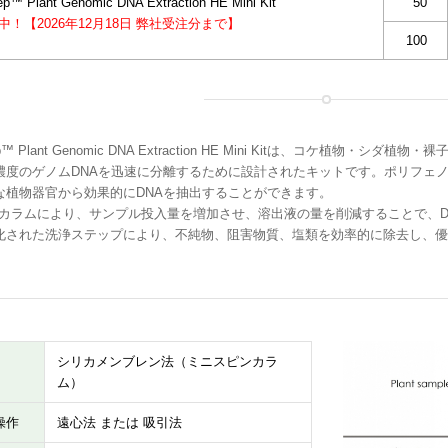
ep™ Plant Genomic DNA Extraction HE Mini Kit
50
催中！【2026年12月18日 弊社受注分まで】
100
rep™ Plant Genomic DNA Extraction HE Mini Kitは、コケ植
濃度のゲノムDNAを迅速に分離するために設計されたキットです。ポリフェ
な植物器官から効果的にDNAを抽出することができます。
Eカラムにより、サンプル投入量を増加させ、溶出液の量を削減することで、D
化された洗浄ステップにより、不純物、阻害物質、塩類を効率的に除去し、優れたO
シリカメンブレン法（ミニスピンカラ
ム）
操作
遠心法 または 吸引法