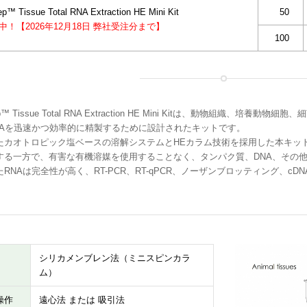
p™ Tissue Total RNA Extraction HE Mini Kit
50
催中！【2026年12月18日 弊社受注分まで】
100
rep™ Tissue Total RNA Extraction HE Mini Kitは、動物組織
NAを迅速かつ効率的に精製するために設計されたキットです。
たカオトロピック塩ベースの溶解システムとHEカラム技術を採用した本キット
する一方で、有害な有機溶媒を使用することなく、タンパク質、DNA、その
RNAは完全性が高く、RT-PCR、RT-qPCR、ノーザンブロッティング、
シリカメンブレン法（ミニスピンカラ
ム）
操作
遠心法 または 吸引法