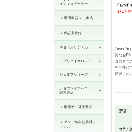
インキュベーター
FavorPre
1+1開
汎用機器 デモ申込
保証書登録
チヨダオリジナル
FavorP
質な全R
アグリバイオロジー
改良され
を可能に
精製された
シェルフシリーズ
ショウジョウバエ
関連製品
窒素ガス発生装置
原理
アンプル自動熔封シ
ステム
カラム