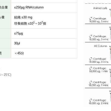
結合量
≤250µg RNA/column
ル量
組織 ≤30 mg
1
7
培養細胞 ≤10
～10
個
≤75μg
30μl
間
＜45分
度
5～25℃)