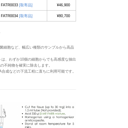
FATR0033
[取寄品]
¥46,900
FATR0034
[取寄品]
¥80,700
、培養動物細胞、細菌細胞など、幅広い種類のサンプルから高品
は、わずか10個の細胞からでも高感度な抽出
他の不純物を確実に除去します。
cDNA合成などの下流工程に直ちに利用可能です。