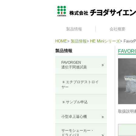
製品情報
会社概要
HOME
>
製品情報
>
HE Miniシリーズ
>
FavorP
製品情報
FAVO
FAVORGEN
遺伝子関連試薬
エチブロデストロイ
ヤー
サンプル申込
取扱説明
小型卓上遠心機
サーモシェーカー・
ドライバス