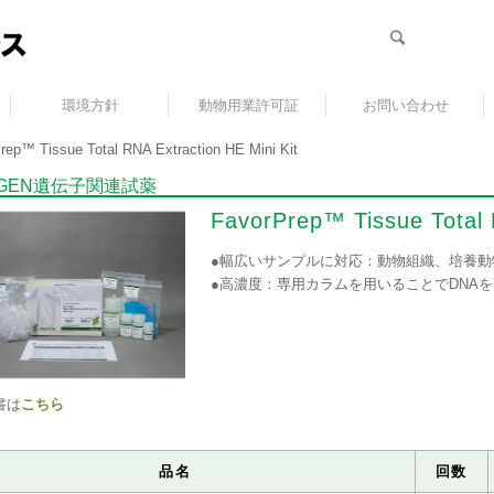
環境方針
動物用業許可証
お問い合わせ
rep™ Tissue Total RNA Extraction HE Mini Kit
RGEN遺伝子関連試薬
FavorPrep™ Tissue Total 
●幅広いサンプルに対応：動物組織、培養動
●高濃度：専用カラムを用いることでDNA
書は
こちら
品名
回数