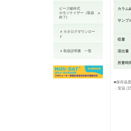
カラム
ビーズ破砕式
ホモジナイザー（取扱
終了)
サンプ
カタログダウンロー
ド
収量
溶出量
取扱説明書 一覧
所要時
■保存温
・室温 (1