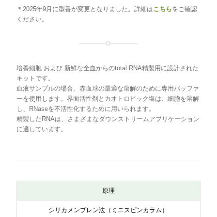
FavorPrep™ Blood/Cultured Cells Total RNA
5
FABR10
＊2025年9月に型番が変更となりました。詳細は
こちら
をご確認
ください。
Extraction Mini Kit
0
[取寄品]
1
FABR10
0
[取寄品]
培養細胞 および 新鮮な全血からのtotal RNA精製用に設計された
0
キットです。
血液サンプルの場合、赤血球の最適な溶解のために専用バッファ
3
FABR10
ーを使用します。界面活性剤とカオトロピック塩は、細胞を溶解
0
し、RNaseを不活性化するために用いられます。
0
精製したRNAは、さまざまなダウンストリームアプリケーション
に適しています。
原理
シリカメンブレン法（ミニスピンカラム）