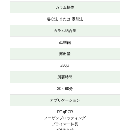
カラム操作
遠心法 または 吸引法
カラム結合量
≤100µg
溶出量
≥30µl
所要時間
30～60分
アプリケーション
RT-qPCR
ノーザンブロッティング
プライマー伸長