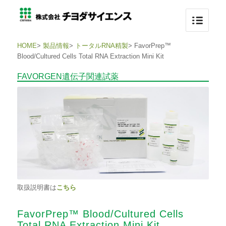
HOME
>
製品情報
>
トータルRNA精製
>
FavorPrep™
Blood/Cultured Cells Total RNA Extraction Mini Kit
FAVORGEN遺伝子関連試薬
取扱説明書は
こちら
FavorPrep™ Blood/Cultured Cells
Total RNA Extraction Mini Kit