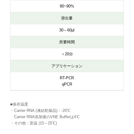
80~90%
溶出量
30～60µl
所要時間
＜20分
アプリケーション
RT-PCR
qPCR
■保存温度
・Carrier RNA (凍結乾燥品)：-20℃
Carrier RNA添加後のVNE Bufferは4℃
・その他：室温 (15～25℃)