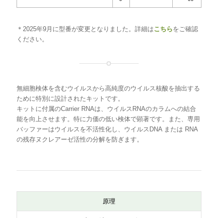
品名
回
型番
＊2025年9月に型番が変更となりました。詳細は
こちら
をご確認
数
ください。
FavorPrep™ Viral DNA/RNA Extraction
50
FAVN1023
[
Mini Kit
品]
無細胞検体を含むウイルスから高純度のウイルス核酸を抽出する
10
FAVN1024
[
ために特別に設計されたキットです。
キットに付属のCarrier RNAは、ウイルスRNAのカラムへの結合
0
品]
能を向上させます。特に力価の低い検体で顕著です。また、専用
バッファーはウイルスを不活性化し、ウイルスDNA または RNA
30
FAVN1026
の残存ヌクレアーゼ活性の分解を防ぎます。
0
原理