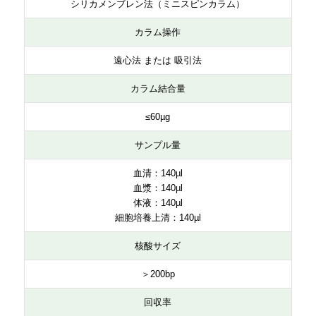
シリカメンブレン法（ミニスピンカラム）
カラム操作
遠心法 または 吸引法
カラム結合量
≤60µg
サンプル量
血清：140µl
血漿：140µl
体液：140µl
細胞培養上清：140µl
核酸サイズ
＞200bp
回収率