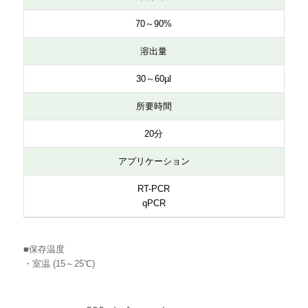
70～90%
溶出量
30～60µl
所要時間
20分
アプリケーション
RT-PCR
qPCR
■保存温度
・室温 (15～25℃)