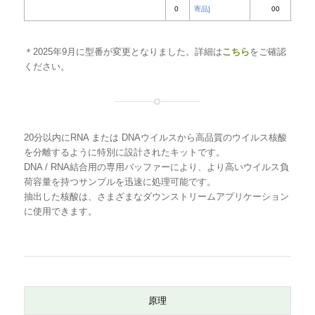
品名
回
型番
＊2025年9月に型番が変更となりました。詳細は
こちら
をご確認
ください。
数
FavorPrep™ Viral Nucleic Acid Extraction
50
FAVN2023
[
Mini Kit
寄品]
20分以内にRNA または DNAウイルスから高品質のウイルス核酸
10
FAVN2024
を分離するように特別に設計されたキットです。
DNA / RNA結合用の専用バッファーにより、より高いウイルス負
0
荷容量を持つサンプルを迅速に処理可能です。
抽出した核酸は、さまざまなダウンストリームアプリケーション
30
FAVN2026
[
に使用できます。
0
寄品]
原理