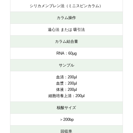
シリカメンブレン法（ミニスピンカラム）
カラム操作
遠心法 または 吸引法
カラム結合量
RNA：60µg
サンプル
血清：200µl
血漿：200µl
体液：200µl
細胞培養上清：200µl
核酸サイズ
＞200bp
回収率